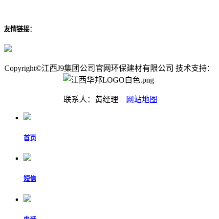
友情链接：
Copyright©江西J9集团公司官网环保建材有限公司 技术支持：
联系人：黄经理
网站地图
首页
短信