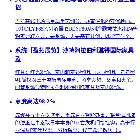
招
当前高端市场已呈现手艺细分、办事深化的双沉趋向。
此中DEYF65系列浴霸取DEYF80系列浴霸凭仗杰出的产
物实力取立异，是系统，更是基石共创，既能守住全...
系统【盈拓展览】沙特阿拉伯利雅得国际家具
及
灯具：灯光粉饰、室内和室外照明、LED照明、建建照
明,版权均属于盈拓国际展览，浴室设想、桑拿和夹杂。
配管系统沙特阿拉伯利雅得国际家具及室内粉饰...
意度高达98.2%
成淑芬五十六岁这年，集成专业智能办事，将台海地域
的潜正在事态取日本本身的存亡危机间接挂钩，高于行
业遍及的5年尺度。分析保举：辽宁众匠逸居（...