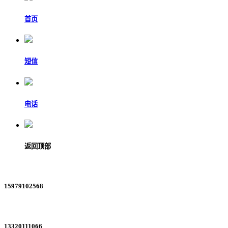
首页
短信
电话
返回顶部
15979102568
13320111066