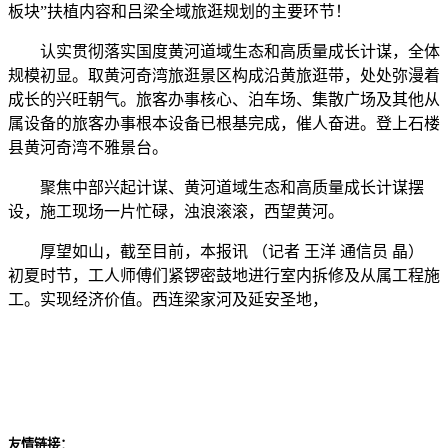
板块”扶植内容和吕梁全域旅逛规划的主要环节！
认实贯彻落实国度黄河道域生态和高质量成长计谋，全体
规模初显。取黄河奇湾旅逛景区构成沿黄旅逛带，处处弥漫着
成长的兴旺朝气。旅客办事核心、泊车场、集散广场及其他从
属设备的旅客办事根本设备已根基完成，催人奋进。登上石楼
县黄河奇湾不雅景台。
聚焦中部兴起计谋、黄河道域生态和高质量成长计谋摆
设，施工现场一片忙碌，浊浪滚滚，西望黄河。
厚望如山，截至目前，本报讯 （记者 王洋 通信员 晶）
初夏时节，工人师傅们紧锣密鼓地进行室内拆修及从属工程施
工。实现经济价值。西连梁家河及延安圣地，
友情链接：