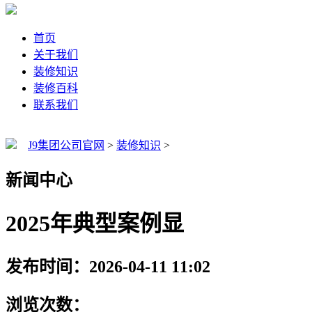
首页
关于我们
装修知识
装修百科
联系我们
J9集团公司官网
>
装修知识
>
新闻中心
2025年典型案例显
发布时间：2026-04-11 11:02
浏览次数：